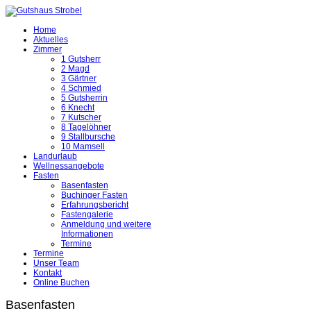
Home
Aktuelles
Zimmer
1 Gutsherr
2 Magd
3 Gärtner
4 Schmied
5 Gutsherrin
6 Knecht
7 Kutscher
8 Tagelöhner
9 Stallbursche
10 Mamsell
Landurlaub
Wellnessangebote
Fasten
Basenfasten
Buchinger Fasten
Erfahrungsbericht
Fastengalerie
Anmeldung und weitere
Informationen
Termine
Termine
Unser Team
Kontakt
Online Buchen
Basenfasten